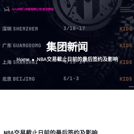
集团新闻
Home
NBA交易截止日前的最后签约及影响
NBA交易截止日前的最后签约及影响