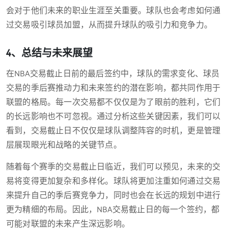
会对于他们未来的职业生涯至关重要。球队也会考虑如何通
过交易吸引球员加盟，从而提升球队的吸引力和竞争力。
4、总结与未来展望
在NBA交易截止日前的最后签约中，球队的需求变化、球员
交易的季后赛推动力和未来签约的潜在影响，都共同作用于
联盟的格局。每一次交易都不仅仅是为了眼前的胜利，它们
的长远影响也不可忽视。通过分析这些关键因素，我们可以
看到，交易截止日不仅仅是球队调整阵容的时机，更是管理
层展现眼光和战略的关键节点。
随着每个赛季的交易截止日临近，我们可以预见，未来的交
易将变得更加复杂和多样化。球队将更加注重如何通过交易
来提升自己的季后赛竞争力，同时也会在长远的规划中进行
更为精细的布局。因此，NBA交易截止日的每一个签约，都
可能对联盟的未来产生深远影响。