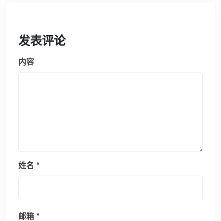
发表评论
内容
姓名
*
邮箱
*