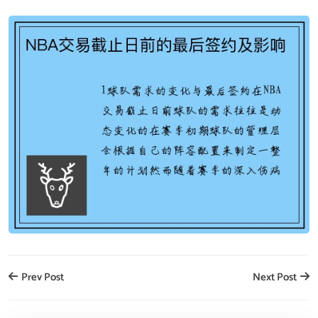
Prev Post
Next Post