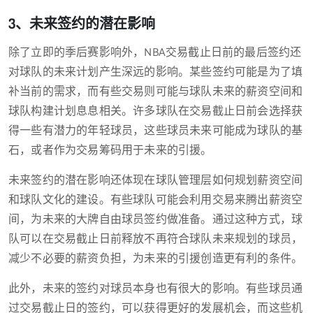
3、未来签约的潜在影响
除了立即的季后赛影响外，NBA交易截止日前的最后签约还
对球队的未来计划产生深远的影响。某些签约可能是为了填
补当前的需求，而有些交易则可能与球队未来的薪资空间和
球队构建计划息息相关。许多球队在交易截止日前会选择获
得一些有潜力的年轻球员，这些球员未来可能成为球队的基
石，或者作为交易筹码用于未来的引援。
未来签约的潜在影响还体现在球队管理层如何规划薪资空间
和球队文化的建设。有些球队可能会利用交易来腾出薪资空
间，为未来的大牌自由球员签约做准备。通过这种方式，球
队可以在交易截止日前释放不再符合球队未来规划的球员，
减少不必要的薪资负担，为未来的引援创造更有利的条件。
此外，未来的签约对球员本身也有很大的影响。有些球员通
过交易截止日的签约，可以获得更好的发展机会，而这些机