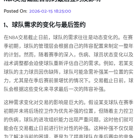
Posted On:
2026-02-15 18:25:00
1、球队需求的变化与最后签约
在NBA交易截止日前，球队的需求往往是动态变化的。在赛
季初期，球队的管理层会根据自己的阵容配置来制定一整年
的计划。然而，随着赛季的深入，伤病、球员状态变化以及
战术调整都会迫使球队重新评估自己的需求。例如，若某支
球队的主力球员因伤缺阵，球队可能急需补强某一位置的实
力，尤其是在季后赛前景堪忧的情况下。交易截止日前，球
队会根据这些变化来寻求最后一次的阵容补强。
这种需求变化对交易的影响是巨大的。假设某支球队在赛季
初期并未将后场控卫作为优先补强的位置，但随着主力控卫
的伤病，球队的进攻组织能力出现严重问题，这时他们就可
能会在交易截止日前进行针对性的补强。这种补强不仅仅是
为了解决当前的困境，更是为了提高球队在季后赛中的竞争