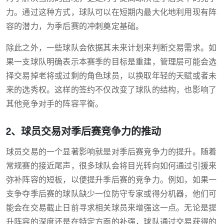
力。通过这种方式，球队可以在短期内最大化地利用现有阵
容的潜力，为季后赛的冲刺奠定基础。
除此之外，一些球队会依据其未来计划来判断交易需求。如
果一支球队明确表示本赛季的目标是重建，管理层可能会选
择交易掉老将或过剩的角色球员，以换取年轻的天赋或者未
来的选秀权。这样的签约不仅改变了球队的结构，也影响了
其他竞争对手的阵容平衡。
2、球员交易对季后赛竞争力的推动
球员交易的一个显著影响就是对季后赛竞争力的提升。随着
常规赛的接近尾声，很多球队会将目光转向如何通过引援来
弥补阵容的短板，以便提升季后赛的竞争力。例如，如果一
支争夺季后赛的球队缺少一位防守专家或得分机器，他们可
能会在交易截止日前寻求相关球员来增强这一点。无论是提
升阵容的深度还是在特定方面的补强，球队通过交易获得的