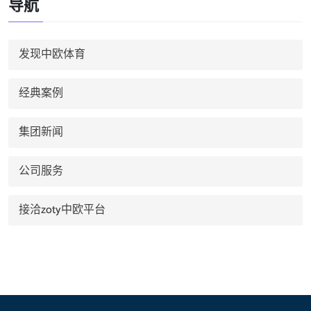
导航
发现中欧体育
经典案例
集团新闻
公司服务
接洽zoty中欧平台