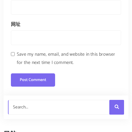
网址
Save my name, email, and website in this browser
for the next time I comment.