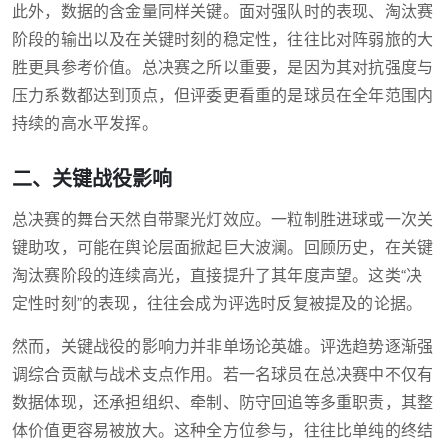
此外，数据的含金量同样关键。面对强队时的表现、淘汰赛
阶段的输出以及在关键时刻的稳定性，往往比对阵弱旅的大
胜更具参考价值。总决赛之所以重要，是因为其对抗强度与
压力系数都达到顶点，但评委更看重的是球员在全年范围内
持续的高水平发挥。
二、关键战役影响
总决赛的舞台天然自带聚光灯效应。一粒制胜进球或一次关
键助攻，可能在舆论层面掀起巨大波澜。回顾历史，在关键
淘汰赛阶段的连续高光，直接提升了其年度声望。这类“决
定性时刻”的表现，往往会成为评选时反复被提及的论据。
然而，关键战役的影响力并非单场论英雄。评选趋势逐渐强
调综合贡献与战术支点作用。若一名球员在总决赛中不仅有
数据体现，还承担组织、牵制、防守回追等多重职责，其整
体价值更容易被放大。这种全方位参与，往往比单纯的终结