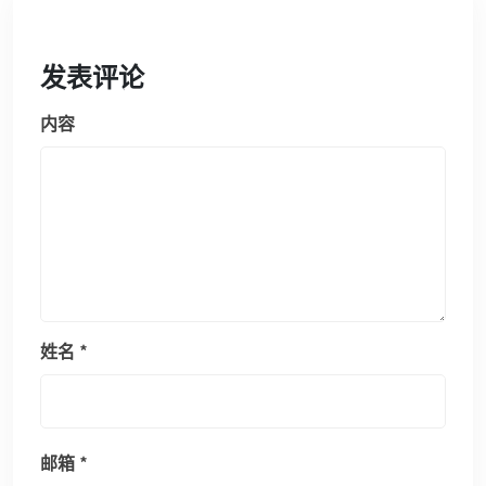
发表评论
内容
姓名
*
邮箱
*