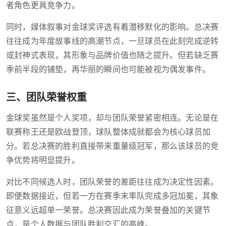
者角色更具竞争力。
同时，媒体叙事对金球奖评选有着潜移默化的影响。总决赛
往往成为年度故事线的高潮节点，一旦球员在此刻完成逆转
或封神式表现，其形象与品牌价值也随之提升。但若缺乏赛
季前半段的铺垫，再华丽的瞬间也可能被视为偶发事件。
三、团队荣誉权重
金球奖虽然是个人奖项，却与团队荣誉紧密相连。无论是在
联赛称王还是欧战登顶，球队整体成就都会为核心球员加
分。若总决赛的胜利直接带来重量级冠军，那么该球员的竞
争优势将明显提升。
对比不同候选人时，团队荣誉的差距往往成为决定性因素。
即便数据接近，但若一方在赛季末率队完成多冠加冕，其象
征意义远超单一荣誉。总决赛因此成为荣誉叠加的关键节
点，是个人数据与团队胜利交汇的高峰。