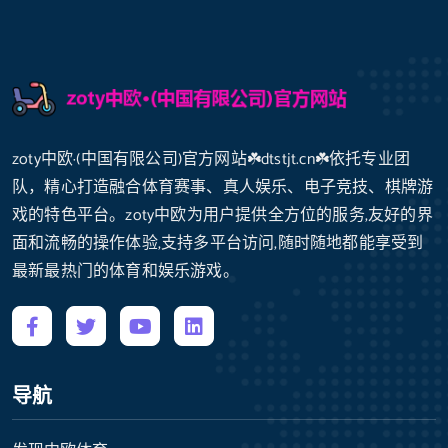
zoty中欧·(中国有限公司)官方网站☘️dtstjt.cn☘️依托专业团
队，精心打造融合体育赛事、真人娱乐、电子竞技、棋牌游
戏的特色平台。zoty中欧为用户提供全方位的服务,友好的界
面和流畅的操作体验,支持多平台访问,随时随地都能享受到
最新最热门的体育和娱乐游戏。
导航