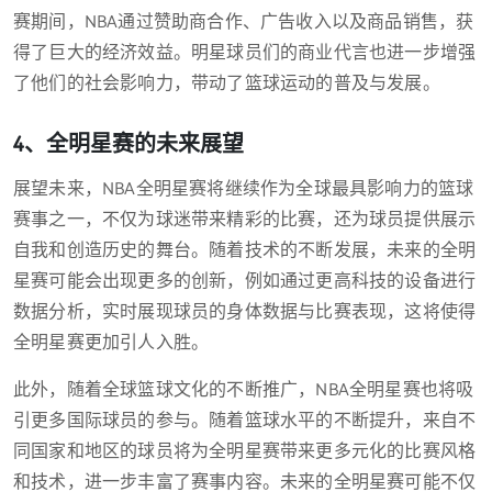
赛期间，NBA通过赞助商合作、广告收入以及商品销售，获
得了巨大的经济效益。明星球员们的商业代言也进一步增强
了他们的社会影响力，带动了篮球运动的普及与发展。
4、全明星赛的未来展望
展望未来，NBA全明星赛将继续作为全球最具影响力的篮球
赛事之一，不仅为球迷带来精彩的比赛，还为球员提供展示
自我和创造历史的舞台。随着技术的不断发展，未来的全明
星赛可能会出现更多的创新，例如通过更高科技的设备进行
数据分析，实时展现球员的身体数据与比赛表现，这将使得
全明星赛更加引人入胜。
此外，随着全球篮球文化的不断推广，NBA全明星赛也将吸
引更多国际球员的参与。随着篮球水平的不断提升，来自不
同国家和地区的球员将为全明星赛带来更多元化的比赛风格
和技术，进一步丰富了赛事内容。未来的全明星赛可能不仅