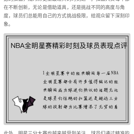
在不断创新，无论是借助道具，还是挑战不同的高度与角
度，球员们总能用自己的方式挑战极限，给观众留下深刻印
象。
此外，明星三分大赛也越来越受到关注，球员们通过精准的