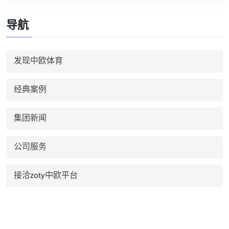
导航
发现中欧体育
经典案例
集团新闻
公司服务
接洽zoty中欧平台