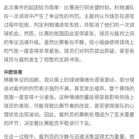
此次事件的起因较为简单：比赛进行到关键时刻，利物浦队
在一次进攻中产生了争议性的判罚。主裁判认为球员在进攻
过程中犯规，判定利物浦进攻失败，并取消了他们的一次进
球机会。然而，比赛的氛围因此变得紧张，球员与裁判之间
的争议迅速升级。虽然比赛看似平静，但小插曲使得球场上
的气氛一度变得非常紧张。球员们对判罚提出质疑，甚至有
球员与裁判发生了短暂的言辞冲突。
中欧体育
随着争议的加剧，观众席上的球迷情绪也逐渐激动，部分球
迷对裁判的判罚表示强烈不满，甚至发出嘘声，整个赛场的
氛围一度变得十分紧张。这种情绪的蔓延很容易影响到场上
球员的表现，可能导致比赛节奏的改变，甚至使得球队的心
理状态出现波动。因此，裁判员的果断处理成为了至关重要
的环节，决定着比赛能否平稳进行下去。
在这一过程中，裁判员的冷静与迅速决策显得尤为重要。他