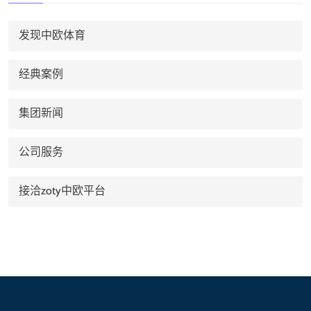
发现中欧体育
经典案例
集团新闻
公司服务
接洽zoty中欧平台