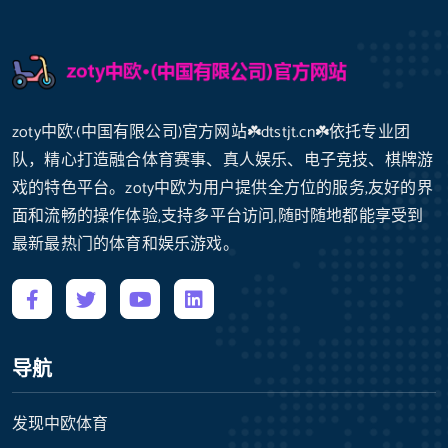
zoty中欧·(中国有限公司)官方网站☘️dtstjt.cn☘️依托专业团
队，精心打造融合体育赛事、真人娱乐、电子竞技、棋牌游
戏的特色平台。zoty中欧为用户提供全方位的服务,友好的界
面和流畅的操作体验,支持多平台访问,随时随地都能享受到
最新最热门的体育和娱乐游戏。
导航
发现中欧体育