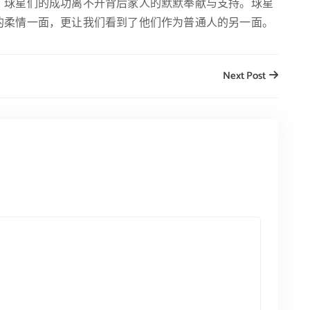
，球星们的成功离不开背后家人的默默奉献与支持。球星
的柔情一面，更让我们看到了他们作为普通人的另一面。
Next Post