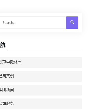
航
发现中欧体育
经典案例
集团新闻
公司服务