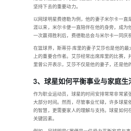
坚持下去的重要动力。
以网球明星费德勒为例，他的妻子米尔卡一直
涯以来，米尔卡便一直陪伴在他的身旁，成为
一次赢得胜利后，费德勒总会与米尔卡一同庆
在篮球界，斯蒂芬·库里的妻子艾莎也是他的
上的重要合作者。艾莎经常出席库里的比赛，
里曾公开表示，艾莎不仅是他的妻子，还是他
3、球星如何平衡事业与家庭生
作为职业运动员，球星的时间安排常常非常紧
大部分时间。然而，尽管事业忙碌，许多球星
的智慧，更需要家人的理解与支持。球星如何
关键因素。