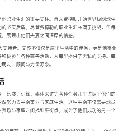
是他职业生涯的重要支柱。自从费德勒开始世界级网球生
他的坚实后盾。尽管费德勒的职业生涯充满了挑战，但每
祝，展现出他们夫妻之间深厚的情感。
最大支持者。艾莎不仅仅是库里生活中的伴侣，更是他事业
并积极参与各种慈善活动，为库里提供了无私的支持。库
的朋友、顾问与力量源泉。
活
张，比赛、训练、媒体采访等各种任务几乎占据了他们的
依然努力去平衡事业与家庭生活。这种平衡不仅需要球员
在赛场与家庭之间找到平衡点，成为了他们成功的另一个