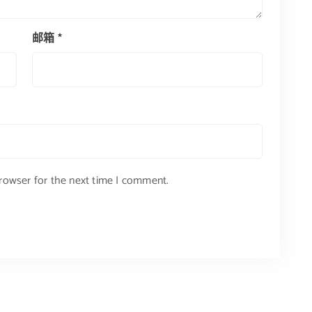
邮箱
*
browser for the next time I comment.