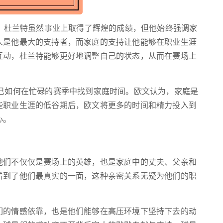
上。杜兰特虽然事业上取得了辉煌的成绩，但他始终强调家
人是他最大的支持者，而家庭的支持让他能够在职业生涯
互动，杜兰特能够更好地调整自己的状态，从而在赛场上
自己如何在忙碌的赛季中找到家庭时间。欧文认为，家庭是
些职业生涯的低谷期后，欧文将更多的时间和精力投入到
心。
他们不仅仅是赛场上的英雄，也是家庭中的丈夫、父亲和
看到了他们最真实的一面，这种亲密关系无疑为他们的职
们的情感依靠，也是他们能够在高压环境下坚持下去的动