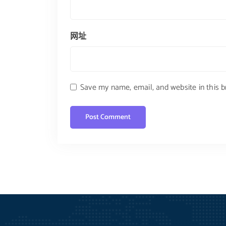
网址
Save my name, email, and website in this 