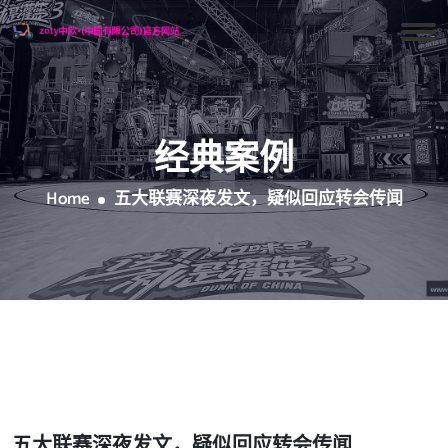
经典案例
Home
五大联赛深夜发文，疑似回应转会传闻
五大联赛深夜发文，疑似回应转会传闻