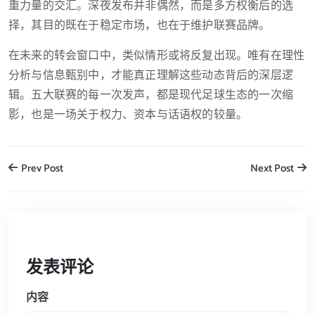
重力量的交汇。深夜发布并非偶然，而是多方权衡后的选
择，其目的既在于稳定市场，也在于维护联赛品牌。
在未来的转会窗口中，类似情形或将反复出现。唯有在理性
分析与信息甄别中，才能真正理解这些动态背后的深层逻
辑。五大联赛的每一次发声，都是现代足球生态的一次缩
影，也是一场关于权力、资本与话语权的较量。
Prev Post
Next Post
发表评论
内容