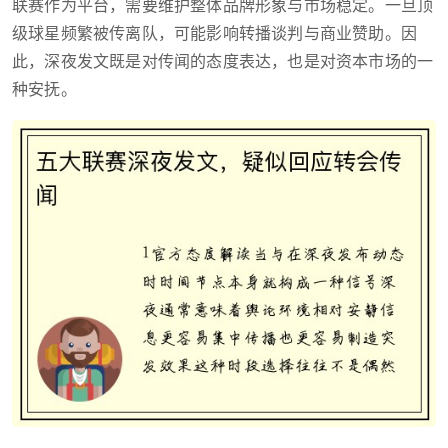
联赛作为平台，需要维护整体品牌形象与市场稳定。一旦顶
级球星频繁被传离队，可能影响转播谈判与商业赞助。因
此，深夜发文既是对传闻的态度表达，也是对资本市场的一
种安抚。