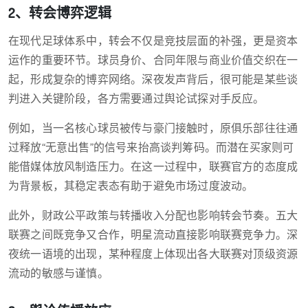
2、转会博弈逻辑
在现代足球体系中，转会不仅是竞技层面的补强，更是资本
运作的重要环节。球员身价、合同年限与商业价值交织在一
起，形成复杂的博弈网络。深夜发声背后，很可能是某些谈
判进入关键阶段，各方需要通过舆论试探对手反应。
例如，当一名核心球员被传与豪门接触时，原俱乐部往往通
过释放“无意出售”的信号来抬高谈判筹码。而潜在买家则可
能借媒体放风制造压力。在这一过程中，联赛官方的态度成
为背景板，其稳定表态有助于避免市场过度波动。
此外，财政公平政策与转播收入分配也影响转会节奏。五大
联赛之间既竞争又合作，明星流动直接影响联赛竞争力。深
夜统一语境的出现，某种程度上体现出各大联赛对顶级资源
流动的敏感与谨慎。