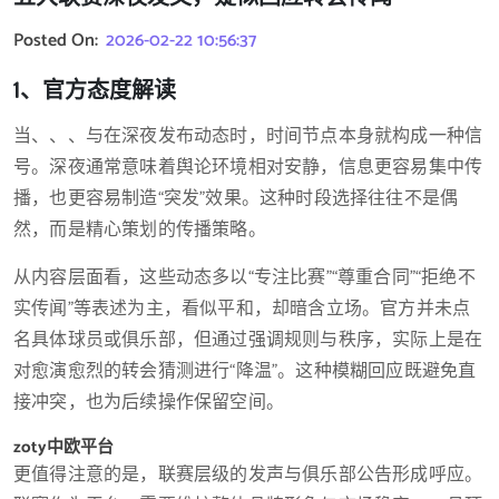
Posted On:
2026-02-22 10:56:37
1、官方态度解读
当、、、与在深夜发布动态时，时间节点本身就构成一种信
号。深夜通常意味着舆论环境相对安静，信息更容易集中传
播，也更容易制造“突发”效果。这种时段选择往往不是偶
然，而是精心策划的传播策略。
从内容层面看，这些动态多以“专注比赛”“尊重合同”“拒绝不
实传闻”等表述为主，看似平和，却暗含立场。官方并未点
名具体球员或俱乐部，但通过强调规则与秩序，实际上是在
对愈演愈烈的转会猜测进行“降温”。这种模糊回应既避免直
接冲突，也为后续操作保留空间。
zoty中欧平台
更值得注意的是，联赛层级的发声与俱乐部公告形成呼应。