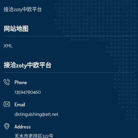
接洽zoty中欧平台
网站地图
XML
接洽zoty中欧平台
Phone
13594780460
Email
distinguishing@att.net
Address
天水市老持区322号